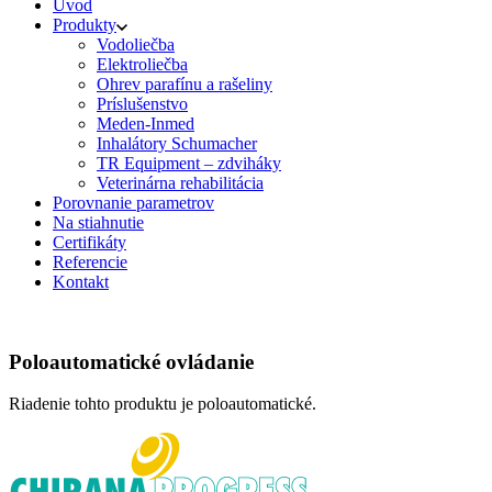
Úvod
Produkty
Vodoliečba
Elektroliečba
Ohrev parafínu a rašeliny
Príslušenstvo
Meden-Inmed
Inhalátory Schumacher
TR Equipment – zdviháky
Veterinárna rehabilitácia
Porovnanie parametrov
Na stiahnutie
Certifikáty
Referencie
Kontakt
Poloautomatické ovládanie
Riadenie tohto produktu je poloautomatické.