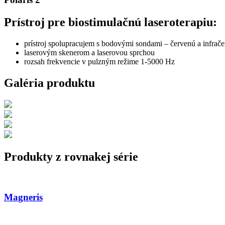
Prístroj pre biostimulačnú laseroterapiu:
prístroj spolupracujem s bodovými sondami – červenú a infrač
laserovým skenerom a laserovou sprchou
rozsah frekvencie v pulzným režime 1-5000 Hz
Galéria produktu
Produkty z rovnakej série
Magneris