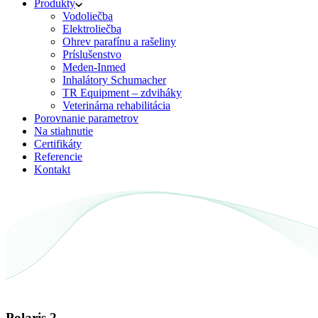
Produkty
Vodoliečba
Elektroliečba
Ohrev parafínu a rašeliny
Príslušenstvo
Meden-Inmed
Inhalátory Schumacher
TR Equipment – zdviháky
Veterinárna rehabilitácia
Porovnanie parametrov
Na stiahnutie
Certifikáty
Referencie
Kontakt
Polaris 2