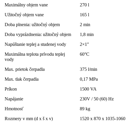
Maximálny objem vane
270 l
Užitočný objem vane
165 l
Doba plnenia: užitočný objem
2 min
Doba vyprázdnenia: užitočný objem
1,8 min
Napúštanie teplej a studenej vody
2×1″
Maximálna teplota prívodu teplej
60°C
vody
Max. prietok čerpadla
375 l/min
Max. tlak čerpadla
0,17 MPa
Príkon
1500 VA
Napájanie
230V / 50 (60) Hz
Hmotnosť
89 kg
Rozmery v mm (d x š x v)
1520 x 870 x 1035-1060