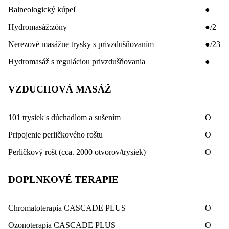
Balneologický kúpeľ
●
Hydromasáž:zóny
●/2
Nerezové masážne trysky s privzdušňovaním
●/23
Hydromasáž s reguláciou privzdušňovania
●
VZDUCHOVÁ MASÁŽ
101 trysiek s dúchadlom a sušením
O
Pripojenie perličkového roštu
O
Perličkový rošt (cca. 2000 otvorov/trysiek)
O
DOPLNKOVÉ TERAPIE
Chromatoterapia CASCADE PLUS
O
Ozonoterapia CASCADE PLUS
O