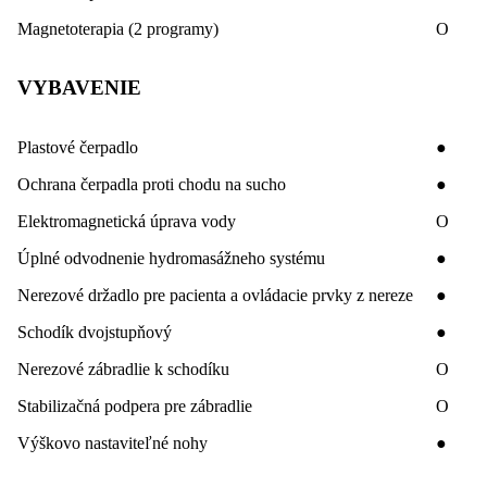
Magnetoterapia (2 programy)
O
VYBAVENIE
Plastové čerpadlo
●
Ochrana čerpadla proti chodu na sucho
●
Elektromagnetická úprava vody
O
Úplné odvodnenie hydromasážneho systému
●
Nerezové držadlo pre pacienta a ovládacie prvky z nereze
●
Schodík dvojstupňový
●
Nerezové zábradlie k schodíku
O
Stabilizačná podpera pre zábradlie
O
Výškovo nastaviteľné nohy
●