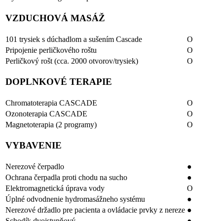
VZDUCHOVÁ MASÁŽ
101 trysiek s dúchadlom a sušením Cascade
O
Pripojenie perličkového roštu
O
Perličkový rošt (cca. 2000 otvorov/trysiek)
O
DOPLNKOVÉ TERAPIE
Chromatoterapia CASCADE
O
Ozonoterapia CASCADE
O
Magnetoterapia (2 programy)
O
VYBAVENIE
Nerezové čerpadlo
●
Ochrana čerpadla proti chodu na sucho
●
Elektromagnetická úprava vody
O
Úplné odvodnenie hydromasážneho systému
●
Nerezové držadlo pre pacienta a ovládacie prvky z nereze
●
Schodík dvojstupňový
●