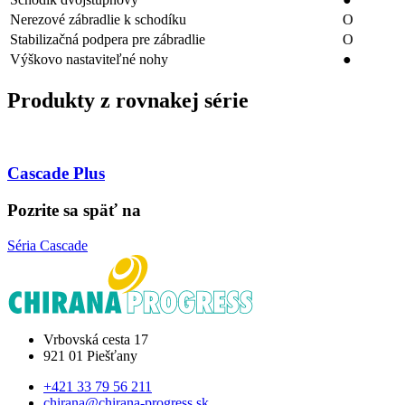
Nerezové zábradlie k schodíku
O
Stabilizačná podpera pre zábradlie
O
Výškovo nastaviteľné nohy
●
Produkty z rovnakej série
Cascade Plus
Pozrite sa späť na
Séria Cascade
Vrbovská cesta 17
921 01 Piešťany
+421 33 79 56 211
chirana@chirana-progress.sk