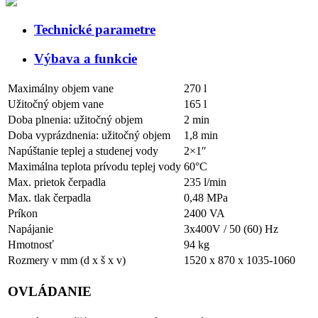
Technické parametre
Výbava a funkcie
Maximálny objem vane
270 l
Užitočný objem vane
165 l
Doba plnenia: užitočný objem
2 min
Doba vyprázdnenia: užitočný objem
1,8 min
Napúštanie teplej a studenej vody
2×1″
Maximálna teplota prívodu teplej vody
60°C
Max. prietok čerpadla
235 l/min
Max. tlak čerpadla
0,48 MPa
Príkon
2400 VA
Napájanie
3x400V / 50 (60) Hz
Hmotnosť
94 kg
Rozmery v mm (d x š x v)
1520 x 870 x 1035-1060
OVLÁDANIE