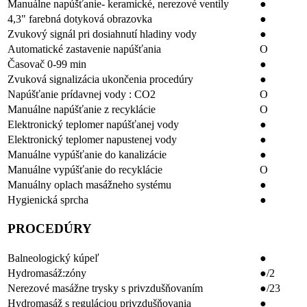
Manuálne napúšťanie- keramické, nerezové ventily
●
4,3" farebná dotyková obrazovka
●
Zvukový signál pri dosiahnutí hladiny vody
●
Automatické zastavenie napúšťania
O
Časovač 0-99 min
●
Zvuková signalizácia ukončenia procedúry
●
Napúšťanie prídavnej vody : CO2
O
Manuálne napúšťanie z recyklácie
O
Elektronický teplomer napúšťanej vody
●
Elektronický teplomer napustenej vody
●
Manuálne vypúšťanie do kanalizácie
●
Manuálne vypúšťanie do recyklácie
O
Manuálny oplach masážneho systému
●
Hygienická sprcha
●
PROCEDÚRY
Balneologický kúpeľ
●
Hydromasáž:zóny
●/2
Nerezové masážne trysky s privzdušňovaním
●/23
Hydromasáž s reguláciou privzdušňovania
●